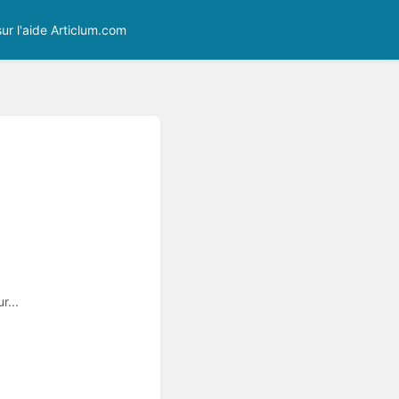
ur l'aide Articlum.com
r...